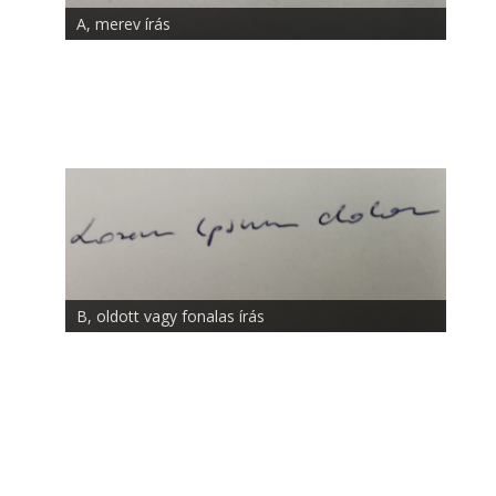
A, merev írás
B, oldott vagy fonalas írás