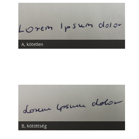
A, kötetlen
B, kötöttség