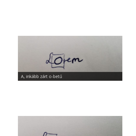
A, inkább zárt o-betű