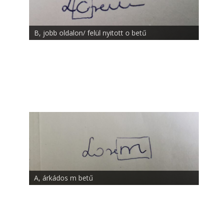
B, jobb oldalon/ felül nyitott o betű
A, árkádos m betű