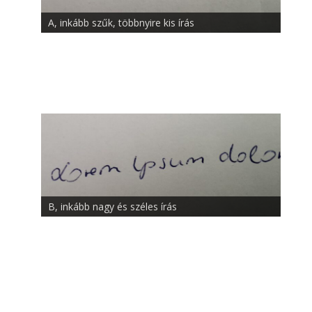
A, inkább szűk, többnyire kis írás
B, inkább nagy és széles írás