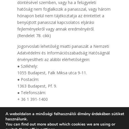
döntésével szemben, vagy ha a felügyeleti
hatóság nem foglalkozik a panasszal, vagy három
hónapon belül nem tájékoztatja az érintettet a
benyújtott panasszal kapcsolatos eljárási
fejleményekről vagy annak eredményéről.
(Rendelet 78. cikk)
Jogorvoslati lehetőség miatti panaszát a Nemzeti
Adatvédelmi és Információszabadság Hatóságnál
érvényesítheti az alábbi elérhetőségein:
● Székhely:
1055 Budapest, Falk Miksa utca 9-11.
● Postacím:
1363 Budapest, Pf. 9.
● Telefonszám:
+ 36 1 391-1400
● E-mail:
A weboldalon a minőségi felhasználói élmény érdekében sütiket
ugyfelszolgalat@naih.hu
használunk.
You can find out more about which cookies we are using or