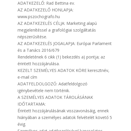
ADATKEZELŐ: Rad Bettina ev.
AZ ADATKEZELŐ HONLAPJA:
www.pszochografo.hu
AZ ADATKEZELÉS CÉLJA: Marketing alapú
megjelenítéssel a grafológiai szolgáltatás
népszerűsítése.
AZ ADATKEZELÉS JOGALAPJA: Európai Parlament
és a Tanács 2016/679
Rendeletének 6 cikk (1) bekezdés a) pontja; az
érintett hozzájárulása.
KEZELT SZEMÉLYES ADATOK KÖRE keresztnév,
e-mail cím
ADATFELDOLGOZÓ: Adatfeldolgozó
igénybevétele nem történik.
A SZEMÉLYES ADATOK TÁROLÁSÁNAK
IDŐTARTAMA:
Érintett hozzájárulásának visszavonásáig, ennek
hiányában a személyes adatok felvételét követő 5
évig.
Személyes adat adatkezelésével kapcsolatos