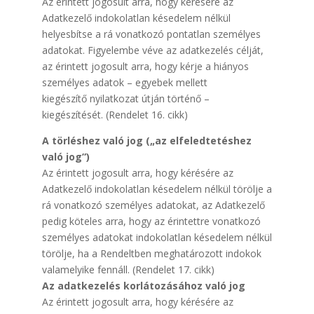
Az érintett jogosult arra, hogy kérésére az
Adatkezelő indokolatlan késedelem nélkül
helyesbítse a rá vonatkozó pontatlan személyes
adatokat. Figyelembe véve az adatkezelés célját,
az érintett jogosult arra, hogy kérje a hiányos
személyes adatok – egyebek mellett
kiegészítő nyilatkozat útján történő –
kiegészítését. (Rendelet 16. cikk)
A törléshez való jog („az elfeledtetéshez
való jog”)
Az érintett jogosult arra, hogy kérésére az
Adatkezelő indokolatlan késedelem nélkül törölje a
rá vonatkozó személyes adatokat, az Adatkezelő
pedig köteles arra, hogy az érintettre vonatkozó
személyes adatokat indokolatlan késedelem nélkül
törölje, ha a Rendeltben meghatározott indokok
valamelyike fennáll. (Rendelet 17. cikk)
Az adatkezelés korlátozásához való jog
Az érintett jogosult arra, hogy kérésére az