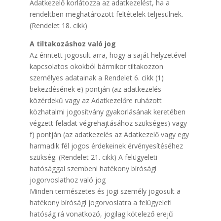
Adatkezelő korlátozza az adatkezelést, ha a
rendeltben meghatározott feltételek teljesülnek.
(Rendelet 18. cikk)
A tiltakozáshoz való jog
Az érintett jogosult arra, hogy a saját helyzetével
kapcsolatos okokból bármikor tiltakozzon
személyes adatainak a Rendelet 6. cikk (1)
bekezdésének e) pontján (az adatkezelés
közérdekű vagy az Adatkezelőre ruházott
közhatalmi jogosítvány gyakorlásának keretében
végzett feladat végrehajtásához szükséges) vagy
f) pontján (az adatkezelés az Adatkezelő vagy egy
harmadik fél jogos érdekeinek érvényesítéséhez
szükség. (Rendelet 21. cikk) A felügyeleti
hatósággal szembeni hatékony bírósági
jogorvoslathoz való jog
Minden természetes és jogi személy jogosult a
hatékony bírósági jogorvoslatra a felügyeleti
hatóság rá vonatkozó, jogilag kötelező erejű