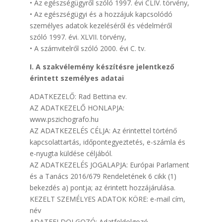
• Az egészségügyről szóló 1997. évi CLIV. törvény,
• Az egészségügyi és a hozzájuk kapcsolódó
személyes adatok kezeléséről és védelméről
szóló 1997. évi. XLVII. törvény,
• A számvitelről szóló 2000. évi C. tv.
I. A szakvélemény készítésre jelentkező
érintett személyes adatai
ADATKEZELŐ: Rad Bettina ev.
AZ ADATKEZELŐ HONLAPJA:
www.pszichografo.hu
AZ ADATKEZELÉS CÉLJA: Az érintettel történő
kapcsolattartás, időpontegyeztetés, e-számla és
e-nyugta küldése céljából.
AZ ADATKEZELÉS JOGALAPJA: Európai Parlament
és a Tanács 2016/679 Rendeletének 6 cikk (1)
bekezdés a) pontja; az érintett hozzájárulása.
KEZELT SZEMÉLYES ADATOK KÖRE: e-mail cím,
név
ADATFELDOLGOZÓ: Adatfeldolgozó