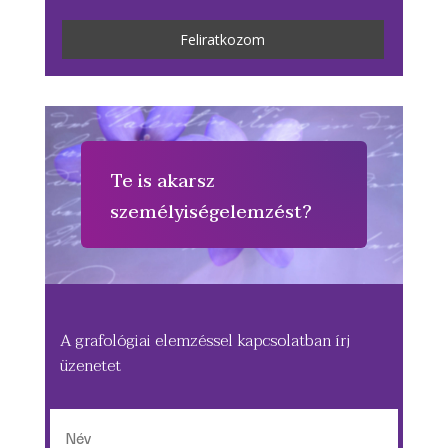
Te is akarsz
személyiségelemzést?
A grafológiai elemzéssel kapcsolatban írj
üzenetet