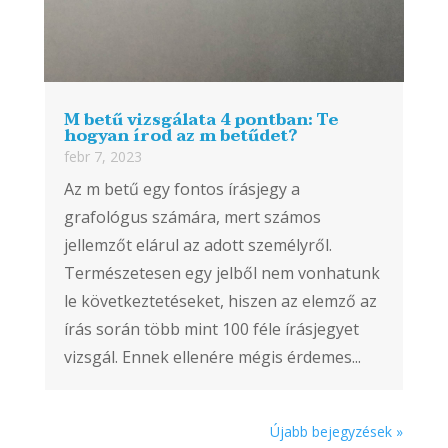
M betű vizsgálata 4 pontban: Te
hogyan írod az m betűdet?
febr 7, 2023
Az m betű egy fontos írásjegy a
grafológus számára, mert számos
jellemzőt elárul az adott személyről.
Természetesen egy jelből nem vonhatunk
le következtetéseket, hiszen az elemző az
írás során több mint 100 féle írásjegyet
vizsgál. Ennek ellenére mégis érdemes...
Újabb bejegyzések »